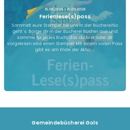
s
15.06.2026
-
15.09.2026
t
Ferienlese(s)pass
a
Sammelt eure Stempel bei uns in der Bücherei!So
l
geht´s: Borge dir in der Bücherei Bücher aus und
t
sammle für jedes Buch, das du liest oder dir
u
vorgelesen wird einen Stempel. Mit einem vollen Pass
gibt es am Ende der Aktio ...
n
g
e
n
Gemeindebücherei Gols