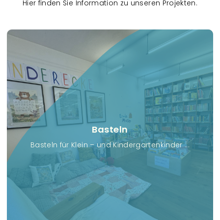
Hier finden Sie Information zu unseren Projekten.
R
e
f
e
r
e
n
z
e
Basteln
n
Basteln für Klein – und Kindergartenkinder ...