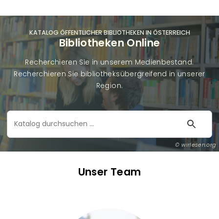
KATALOG ÖFFENTLICHER BIBLIOTHEKEN IN ÖSTERREICH
Bibliotheken Online
Recherchieren Sie in unserem Medienbestand.
Recherchieren Sie bibliotheksübergreifend in unserer
Region.
Katalog
durchsuchen
wirlesen.org
Unser Team
T
e
a