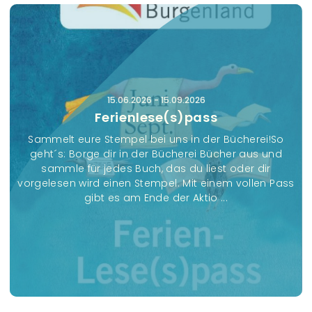
e
r
a
n
s
15.06.2026
-
15.09.2026
t
Ferienlese(s)pass
a
Sammelt eure Stempel bei uns in der Bücherei!So
l
geht´s: Borge dir in der Bücherei Bücher aus und
t
sammle für jedes Buch, das du liest oder dir
u
vorgelesen wird einen Stempel. Mit einem vollen Pass
gibt es am Ende der Aktio ...
n
g
e
n