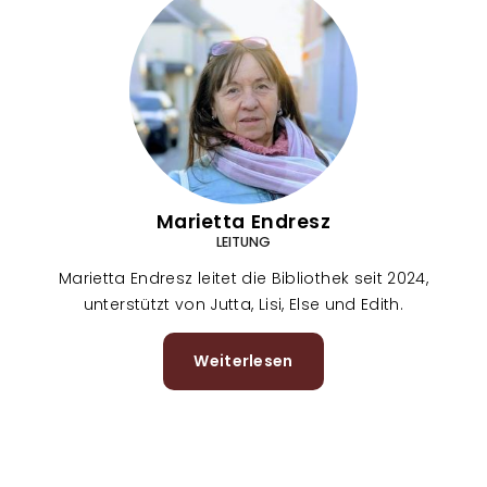
m
Marietta Endresz
LEITUNG
Marietta Endresz leitet die Bibliothek seit 2024,
unterstützt von Jutta, Lisi, Else und Edith.
Weiterlesen
über
Marietta
Endresz